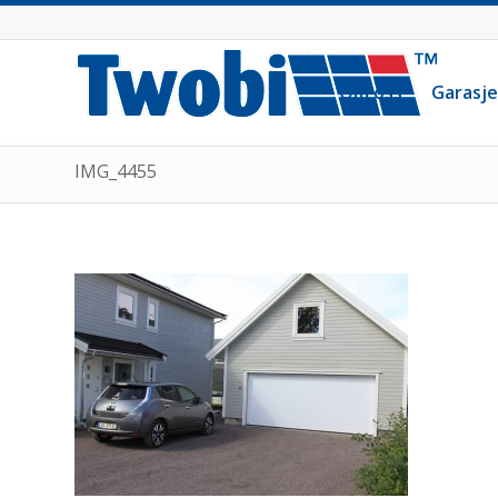
Om oss
Garasj
IMG_4455