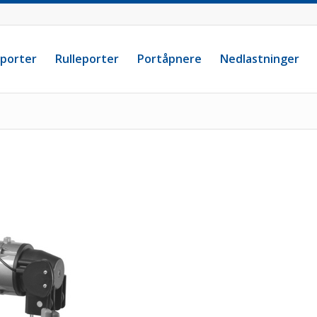
eporter
Rulleporter
Portåpnere
Nedlastninger