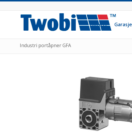
Om oss
Garasj
Industri portåpner GFA