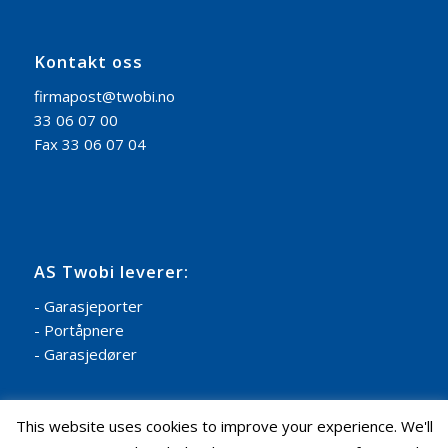
Kontakt oss
firmapost@twobi.no
33 06 07 00
Fax 33 06 07 04
AS Twobi leverer:
- Garasjeporter
- Portåpnere
- Garasjedører
This website uses cookies to improve your experience. We'll