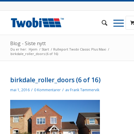
Blog - Siste nytt
Du er her:
Hjem
/
Start
/
Rulleport Twobi Classic Plus Maxi
/
birkdale_roller_doors (6 of 16)
birkdale_roller_doors (6 of 16)
/
/
mai 1, 2016
0 Kommentarer
av
Frank Tømmervik