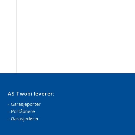
AS Twobi leverer:
- Garasjeporter
- Portåpnere
- Garasjedører