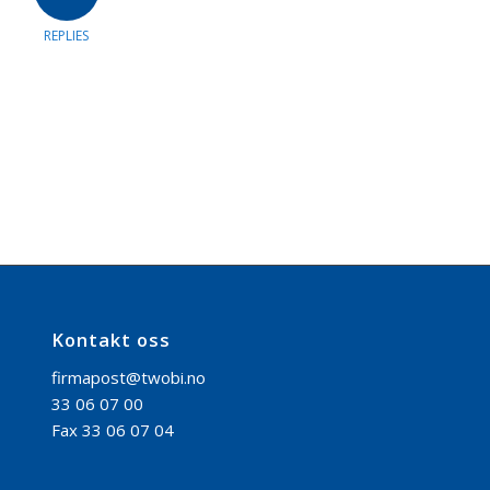
REPLIES
Kontakt oss
firmapost@twobi.no
33 06 07 00
Fax 33 06 07 04