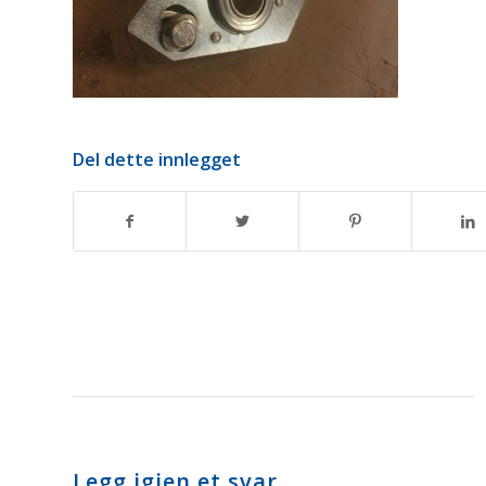
Del dette innlegget
Legg igjen et svar