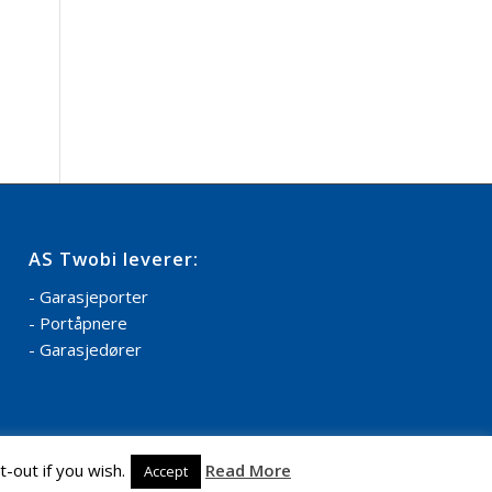
AS Twobi leverer:
- Garasjeporter
- Portåpnere
- Garasjedører
-out if you wish.
Read More
Accept