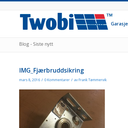
Om oss
Garasj
Blog - Siste nytt
IMG_Fjærbruddsikring
/
/
mars 8, 2016
0 Kommentarer
av
Frank Tømmervik