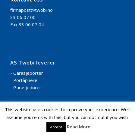
firmapost@twobi.no
33 06 07 00
Fax 33 06 07 04
AS Twobi leverer:
- Garasjeporter
- Portåpnere
- Garasjedører
This website uses cookies to improve your experience. We'll
assume you're ok with this, but you can opt-out if you wish.
Read More
Accept
Nettside levert av CoreTrek AS