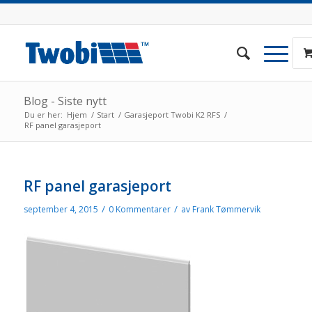
Blog - Siste nytt
Du er her:
Hjem
/
Start
/
Garasjeport Twobi K2 RFS
/
RF panel garasjeport
RF panel garasjeport
/
/
september 4, 2015
0 Kommentarer
av
Frank Tømmervik